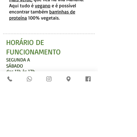
Aqui tudo é
vegano
e é possível
encontrar também
barrinhas de
proteína
100% vegetais.
HORÁRIO DE
FUNCIONAMENTO
SEGUNDA A
SÁBADO
das 11h às 17h
*Não abrimos aos domingos. Consulte funcionamento
em feriados.
ENDEREÇO
Rua Afonso Celso, 1.394
Vila Mariana - São Paulo/SP
04119-062
Perto do metrô Santa Cruz
(basta uma caminhada de dez minutos)
contato@emporiomaisverde.com.br