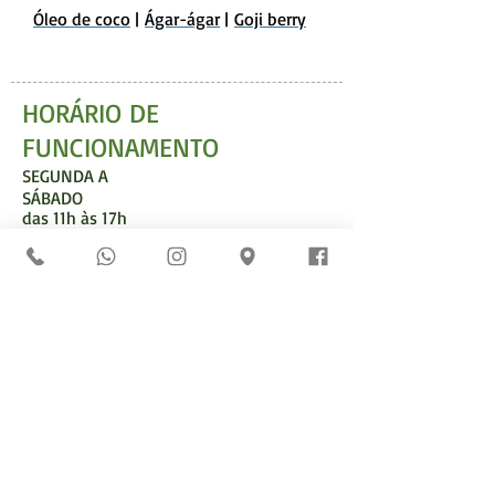
Óleo de coco
|
Ágar-ágar
|
Goji berry
HORÁRIO DE
FUNCIONAMENTO
SEGUNDA A
SÁBADO
das 11h às 17h
*Não abrimos aos domingos. Consulte funcionamento
em feriados.
ENDEREÇO
Rua Afonso Celso, 1.394
Vila Mariana - São Paulo/SP
04119-062
Perto do metrô Santa Cruz
(basta uma caminhada de dez minutos)
contato@emporiomaisverde.com.br
TELEFONE FIXO E WHATSAPP:
11 5071-4355